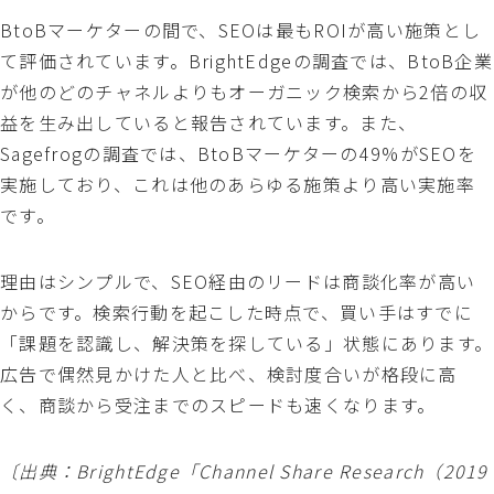
BtoBマーケターの間で、SEOは最もROIが高い施策とし
て評価されています。BrightEdgeの調査では、BtoB企業
が他のどのチャネルよりもオーガニック検索から2倍の収
益を生み出していると報告されています。また、
Sagefrogの調査では、BtoBマーケターの49%がSEOを
実施しており、これは他のあらゆる施策より高い実施率
です。
理由はシンプルで、SEO経由のリードは商談化率が高い
からです。検索行動を起こした時点で、買い手はすでに
「課題を認識し、解決策を探している」状態にあります。
広告で偶然見かけた人と比べ、検討度合いが格段に高
く、商談から受注までのスピードも速くなります。
〔出典：BrightEdge「
Channel Share Research（2019