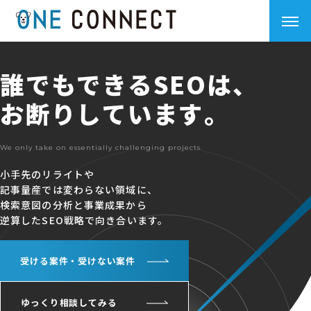
誰
で
も
で
き
る
S
E
O
は
、
お
断
り
し
て
い
ま
す
。
We only take on essentially challenging projects.
小手先のリライトや
記事量産では変わらない領域に、
検索意図の分析と事業成果から
逆算したSEO戦略で向き合います。
受ける案件・受けない案件
ゆっくり相談してみる