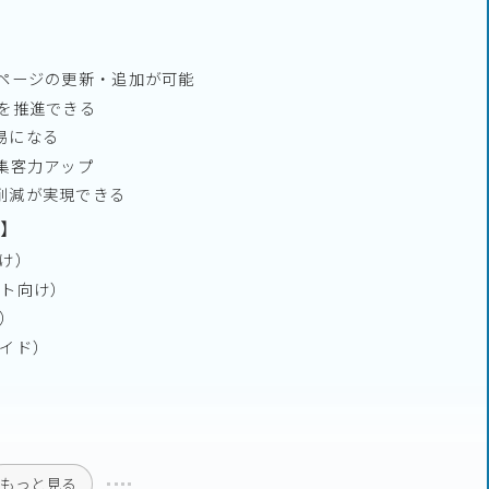
bページの更新・追加が可能
化を推進できる
易になる
集客力アップ
削減が実現できる
方】
け）
イト向け）
視）
メイド）
もっと見る