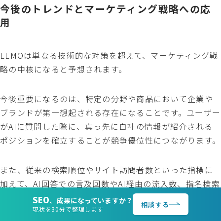
今後のトレンドとマーケティング戦略への応
用
LLMOは単なる技術的な対策を超えて、マーケティング戦
略の中核になると予想されます。
今後重要になるのは、特定の分野や商品において企業や
ブランドが第一想起される存在になることです。ユーザー
がAIに質問した際に、真っ先に自社の情報が紹介される
ポジションを確立することが競争優位性につながります。
また、従来の検索順位やサイト訪問者数といった指標に
加えて、AI回答での言及回数やAI経由の流入数、指名検索
の増加といった新しい効果測定指標が重要になるでしょ
SEO
、成果になっていますか？
相談する
現状を30分で整理します
う。企業は目に見えにくい指標の重要性を理解し、AIを通