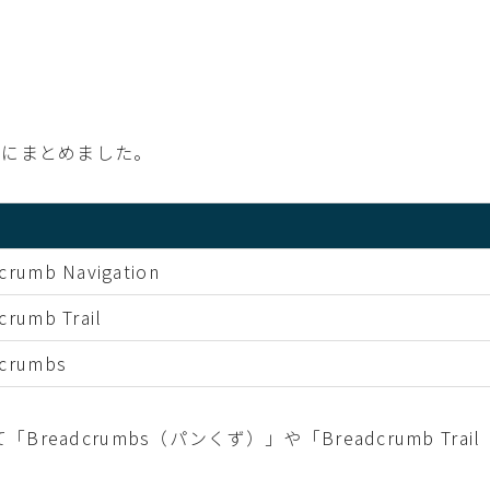
表にまとめました。
crumb Navigation
crumb Trail
crumbs
「Breadcrumbs（パンくず）」や「Breadcrumb Trai