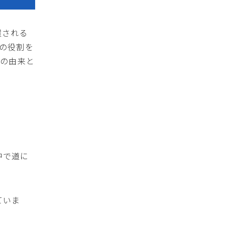
置される
の役割を
称の由来と
中で道に
ていま