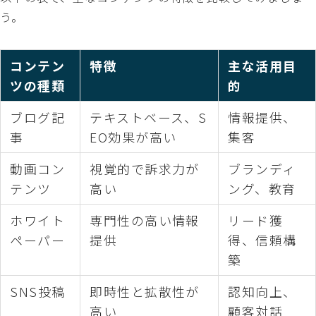
う。
コンテン
特徴
主な活用目
ツの種類
的
ブログ記
テキストベース、S
情報提供、
事
EO効果が高い
集客
動画コン
視覚的で訴求力が
ブランディ
テンツ
高い
ング、教育
ホワイト
専門性の高い情報
リード獲
ペーパー
提供
得、信頼構
築
SNS投稿
即時性と拡散性が
認知向上、
高い
顧客対話