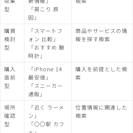
収集
新情報」
検索
型
「肩こり 原
因」
購買
「スマートフ
商品やサービスの情
検討
ォン 比較」
報を探す検索
型
「おすすめ 腕
時計」
購入
「iPhone 14
購入を前提とした検
直前
最安値」
索
型
「スニーカー
通販」
場所
「近く ラーメ
位置情報に関連した
確認
ン」
検索
型
「〇〇駅 カフ
ェ」