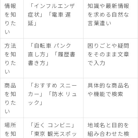
情報
「インフルエンザ
知識や最新情報
を知
症状」「電車 遅
を求める自然な
りた
延」
言葉遣い
い
方法
「自転車 パンク
困りごとや疑問
を知
直し方」「履歴書
をそのまま文章
りた
書き方」
で入力
い
商品
「おすすめ スニー
具体的な商品名
を知
カー」「防水 リュ
や機能で検索
りた
ック」
い
場所
「近く コンビニ」
地域名と目的を
を知
「東京 観光スポッ
組み合わせた検