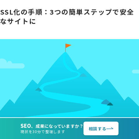
SSL化の手順：3つの簡単ステップで安全
なサイトに
SEO
、成果になっていますか？
相談する
現状を30分で整理します
SSL化は、専門知識がなくても実施できる重要なセキュリ